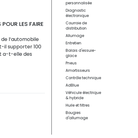
personnalisée
 et des conseils
Diagnostic
s, réduire les
électronique
éable.
 POUR LES FAIRE
Courroie de
distribution
Allumage
 de l’automobile
Entretien
il supporter 100
Balais d'essuie-
t a-t-elle des
glace
Pneus
 ?
Amortisseurs
siez peut-être pas,
Contrôle technique
voiture...
AdBlue
Véhicule électrique
& hybride
les fissures sur le
Huile et filtres
Bougies
d'allumage
connaissiez peut-