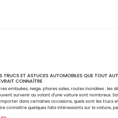
ES TRUCS ET ASTUCES AUTOMOBILES QUE TOUT AU
EVRAIT CONNAÎTRE
tres embuées, neige, phares sales, routes inondées : les 
uvent survenir au volant d'une voiture sont nombreux. 
mporter dans certaines occasions, quels sont les trucs et 
ire connaître quelques faits intéressants sur la voiture, p
ute la différence.
suite