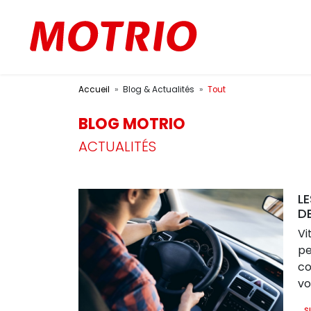
Accueil
Blog & Actualités
Tout
BLOG MOTRIO
ACTUALITÉS
L
D
Vi
pe
co
vo
to
...